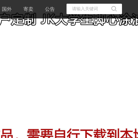
国外
寄卖
公告